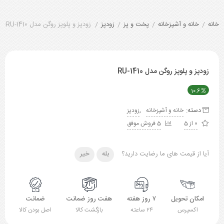
خانه
/
خانه و آشپزخانه
/
پخت و پز
/
زودپز
/
زودپز و پلوپز روگن مدل RU-1410
زودپز و پلوپز روگن مدل RU-1410
10.6
دسته:
,
خانه و آشپزخانه
زودپز
0 از 5
5 فروش موفق
آیا از قیمت های ما رضایت دارید؟
بله
خیر
امکان تحویل
۷ روز هفته
هفت روز ضمانت
ضمانت
اکسپرس
۲۴ ساعته
بازگشت کالا
اصل بودن کالا