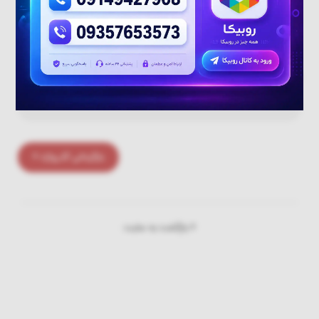
رمز عبور خود را فراموش کرده‌اید؟ لطفاً نام کاربری یا آدرس ایمیل خود را
وارد کنید. لینکی برای ایجاد رمز عبور جدید از طریق ایمیل دریافت خواهید
کرد.
لطفا پابرگ خود را از طریق المنتور ایجاد نمایید!
کلمه کاربری یا ایمیل
بازگردانی گذرواژه
بازگشت به سایت
شماره تماس های بارین سنتر: 09149427908 و 09357653573
0
رد
کردن
حساب کاربری