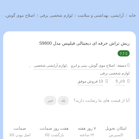
خانه
/
آرایشی، بهداشتی و سلامت
/
لوازم شخصی برقی
/
اصلاح موی گوش، بینی
ریش تراش حرفه ای دیجیتالی فیلیپس مدل S9800
7.7
دسته:
,
,
اصلاح موی گوش، بینی و ابرو
لوازم آرایشی شخصی
لوازم شخصی برقی
0 از 5
13 فروش موفق
آیا از قیمت های ما رضایت دارید؟
بله
خیر
امکان تحویل
۷ روز هفته
هفت روز ضمانت
ضمانت
اکسپرس
۲۴ ساعته
بازگشت کالا
اصل بودن کالا