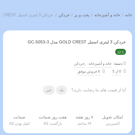
خانه
/
خانه و آشپزخانه
/
پخت و پز
/
خردکن
/
خردکن 3 لیتری استیل GOLD CREST مدل GC-5053-3
خردکن 3 لیتری استیل GOLD CREST مدل GC-5053-3
12
دسته:
,
خانه و آشپزخانه
خردکن
0 از 5
6 فروش موفق
آیا از قیمت های ما رضایت دارید؟
بله
خیر
امکان تحویل
۷ روز هفته
هفت روز ضمانت
ضمانت
اکسپرس
۲۴ ساعته
بازگشت کالا
اصل بودن کالا